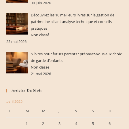
30 juin 2026
Découvrez les 10 meilleurs livres sur la gestion de
patrimoine alliant analyse technique et conseils
pratiques
Non classé
25 mai 2026
5 livres pour futurs parents : préparez-vous aux choix
de garde d’enfants
Non classé
21 mai 2026
Articles Du Mois
avril 2025
L
M
M
J
V
S
D
1
2
3
4
5
6