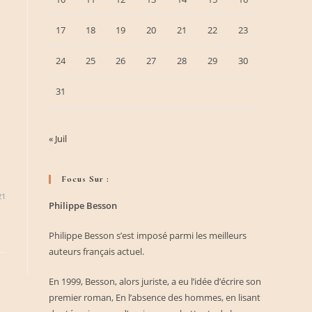
17
18
19
20
21
22
23
24
25
26
27
28
29
30
31
« Juil
Focus Sur :
21
Philippe Besson
Philippe Besson s’est imposé parmi les meilleurs
auteurs français actuel.
En 1999, Besson, alors juriste, a eu l’idée d’écrire son
premier roman, En l’absence des hommes, en lisant